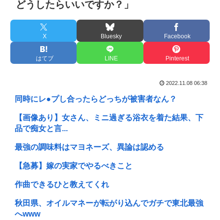
どうしたらいいですか？」
X
Bluesky
Facebook
はてブ
LINE
Pinterest
2022.11.08 06:38
同時にレ●プし合ったらどっちが被害者なん？
【画像あり】女さん、ミニ過ぎる浴衣を着た結果、下
品で痴女と言...
最強の調味料はマヨネーズ、異論は認める
【急募】嫁の実家でやるべきこと
作曲できるひと教えてくれ
秋田県、オイルマネーが転がり込んでガチで東北最強
へwww