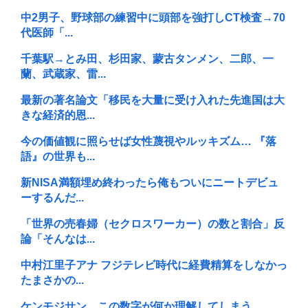
中2男子、野球部の練習中に頭部を強打しCT検査→70
代医師「...
千葉駅→とみ田、杉田家、蒙古タンメン、二郎、一
蘭、武蔵家、雷...
最新の著名論文「移民を大量に受け入れた先進国は大
きな経済的恩...
今の価値観に照らせば女性蔑視やルッキズム… 『落
語』の世界も...
新NISA満額埋め終わったら俺もついにニートデビュ
ーするんだ...
「世界の売春婦（セクロスワーカー）の数と割合」反
論「そんなは...
中村江里子アナ フジテレビ時代に経費精算をしなかっ
たまさかの...
ケンモジサン、この数字が何か理解してしまう