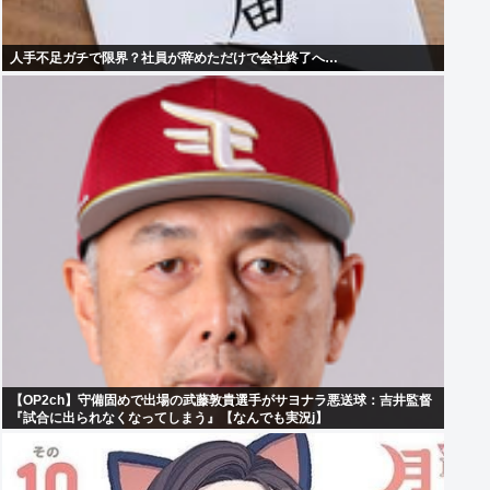
人手不足ガチで限界？社員が辞めただけで会社終了へ…
【OP2ch】守備固めで出場の武藤敦貴選手がサヨナラ悪送球：吉井監督
『試合に出られなくなってしまう』【なんでも実況j】