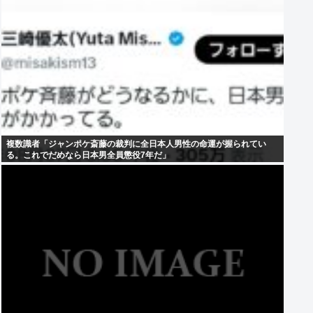
複数識者「ジャンポケ斎藤の裁判に全日本人男性の命運が握られてい
る。これでだめなら日本男全員懲役7年だ」