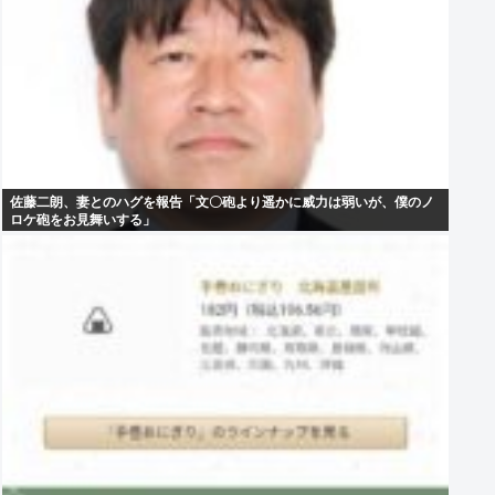
佐藤二朗、妻とのハグを報告「文〇砲より遥かに威力は弱いが、僕のノ
ロケ砲をお見舞いする」