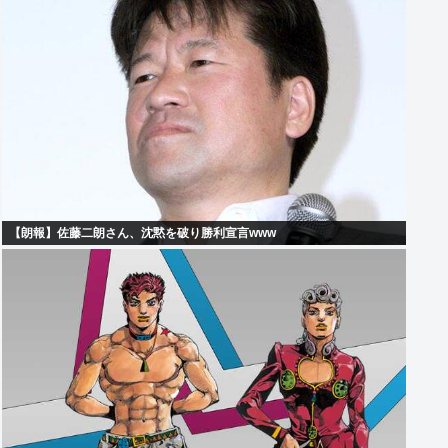
【朗報】佐藤二朗さん、沈黙を破り勝利宣言www