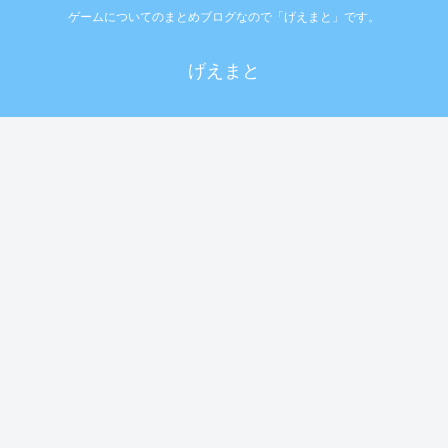
ゲームについてのまとめブログなので「げえまと」です。
げえまと