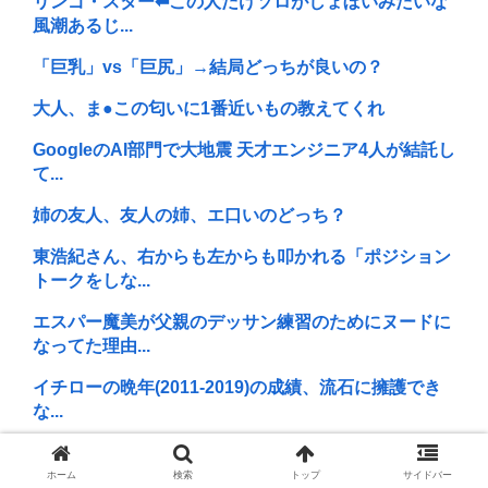
リンゴ・スター⬅︎この人だけソロがしょぼいみたいな
風潮あるじ...
「巨乳」vs「巨尻」→結局どっちが良いの？
大人、ま●この匂いに1番近いもの教えてくれ
GoogleのAI部門で大地震 天才エンジニア4人が結託し
て...
姉の友人、友人の姉、エ口いのどっち？
東浩紀さん、右からも左からも叩かれる「ポジション
トークをしな...
エスパー魔美が父親のデッサン練習のためにヌードに
なってた理由...
イチローの晩年(2011-2019)の成績、流石に擁護でき
な...
高市「あのジジイ、最近イジワルになってきたわね」
高市政権、つ...
ホーム
検索
トップ
サイドバー