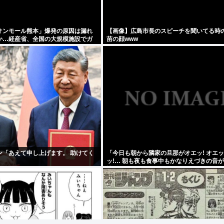
オンモール熊本」爆発の原因は漏れ
【画像】広島市長のスピーチを聞いてる時
か…経産省、全国の大規模施設でガ
苗の顔www
検要請
ン「あえて申し上げます。 助けてく
「今日も朝から隣家の旦那がオエッ! オエッ!
ッ!… 朝も夜も食事中もかなりえづきの音
快な1日が始まります…」