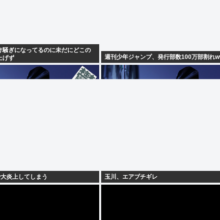
け騒ぎになってるのに未だにどこの
週刊少年ジャンプ、発行部数100万部割れw
上げず
で大炎上してしまう
玉川、エアブチギレ