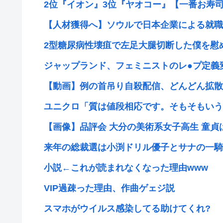
2位『イオン』3位『ヤオコー』【一番お寿司が
【人材獲得へ】ソウルで日本企業による就職イ
2型糖尿病性壊疽で左足大腿切断した僕を慰
ジャップランド、フェミニストのレ●プ定義変
【動画】例の首吊り自殺配信、どんどん拡散
ユニクロ「質は値段相応です。そもそもいうほ
【画像】品評会 大分の美術系女子高生 童貞
来年の総裁選は小渕ドリル優子とサナの一騎打
小説←これが読まれなくなった理由www
VIP過疎った理由、作曲ゲェジ説
スマホがウイルス感染してる助けてくれ?