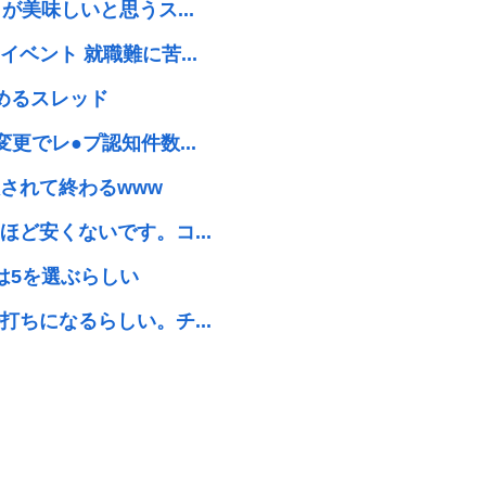
美味しいと思うス...
ベント 就職難に苦...
めるスレッド
更でレ●プ認知件数...
されて終わるwww
ど安くないです。コ...
は5を選ぶらしい
ちになるらしい。チ...