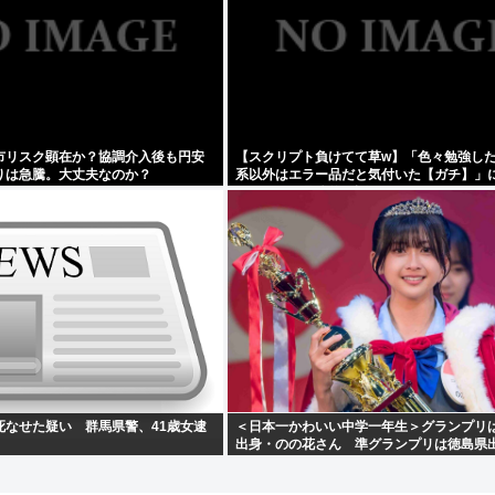
市リスク顕在か？協調介入後も円安
【スクリプト負けてて草w】「色々勉強し
りは急騰。大丈夫なのか？
系以外はエラー品だと気付いた【ガチ】」
て、もっと具体的に話そうか
死なせた疑い 群馬県警、41歳女逮
＜日本一かわいい中学一年生＞グランプリ
出身・のの花さん 準グランプリは徳島県
むぎさん