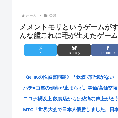
ホーム
嫌儲
メメントモリというゲームが
んな艦これに毛が生えたゲーム
X
Bluesky
Facebook
《NHKの性被害問題》「飲酒で記憶がない」と
パチ●コ屋の倒産が止まらず。等価/高価交換を
コロナ禍以上 飲食店からは悲痛な声上がる 消
MTG「世界大会で日本人優勝しました。日本