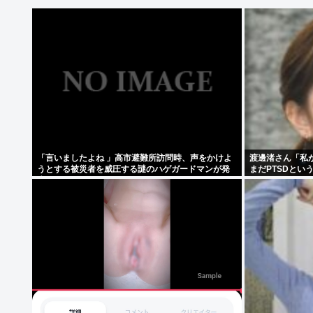
「言いましたよね 」高市避難所訪問時、声をかけよ
渡邊渚さん「私が
うとする被災者を威圧する謎のハゲガードマンが発
まだPTSDとい
生