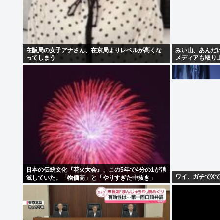
在阪局の女子アナさん、在京局よりレベルが高くな
みい山、あんだ
ってしまう
メディアも取り
日本の伝統文化『花火大会』、この5年で4分の1が消
ワイ、ガチでX
滅していた。「物価高」と「やりすぎた中抜き」