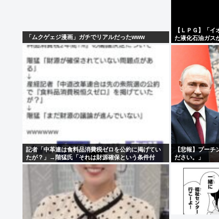
【ＬＰＧ】「イ
「ムクゲェジ漫画」ガチでリアルだったwww
た液化石油ガス
ス供給設備の点
記者「中革連は食料品消費税ゼロを公約に掲げてい
【悲報】プーチ
たが？」→階猛氏「それは財源確保という条件付
ださい。」
き」