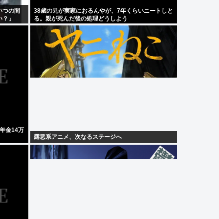
いつの間
38歳の兄が実家におるんやが、7年くらいニートしと
い？」
る。親が死んだ後の処理どうしよう
年金14万
露悪系アニメ、次なるステージへ