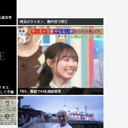
の高市早
埼玉のライオン、熱中症で死亡
 オエ
TBS、番組でAI生成絵使用
がして不愉