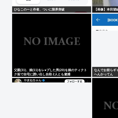
ひなこのーと作者、ついに限界突破
【画像】本田望
父親(31)、娘(11)をレ●プした男(20)を娘のティクト
なんでお前らギ
ク垢で自宅に誘い出し自助 2人とも逮捕
へんかってん