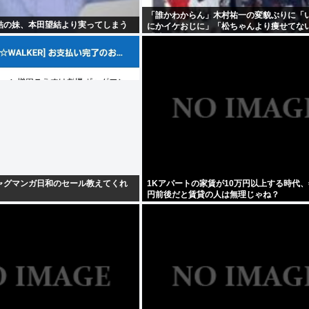
「誰かわからん」木村祐一の変貌ぶりに「
結の妹、本田望結より実ってしまう
にかイケおじに」「松ちゃんより痩せてな
「渋く」
ャグマンガ日和のセール教えてくれ
1Kアパートの家賃が10万円以上する時代、
円前後だと賃貸の人は無理じゃね？