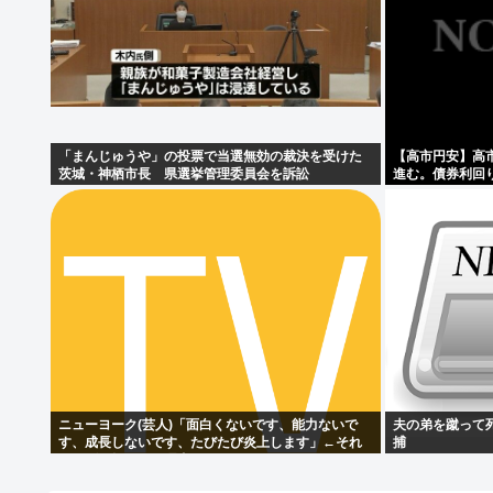
「まんじゅうや」の投票で当選無効の裁決を受けた
【高市円安】高
茨城・神栖市長 県選挙管理委員会を訴訟
進む。債券利回
ニューヨーク(芸人)「面白くないです、能力ないで
夫の弟を蹴って
す、成長しないです、たびたび炎上します」←それ
捕
でもゴリ押される理由