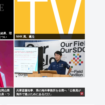
た結果、理
NHK 風、薫る
につい
は岡山県
兵庫斎藤知事、県の海外事務所を全廃へ「公務員が
出身・つ
海外で遊ぶためにあるだけ」