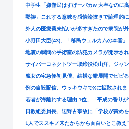
中学生「嫌儲民はすげーバカw 大卒なのに高卒
黙祷←これする意味を感情論抜きで論理的に
外人の医療費未払いが多すぎたので病院が外人
小野田大臣(43)、「移民ウェルカムの本音」と
地震の瞬間の手術室の防犯カメラが開示され
サイバーコネクトツー取締役松山洋、ジャンプ
魔女の宅急便初見僕、結構な鬱展開でビビる
例の自殺配信、ウッキウキでXに拡散されま
若者が海離れする理由 1位、「平成の香りがす
日教組委員長、辺野古事故に「学校が責めを負
1人でススキノ来たからから面白いとこ教え