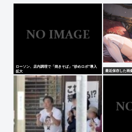
ローソン、店内調理で「焼きそば」”炒めロボ”導入
最近保存した画
拡大