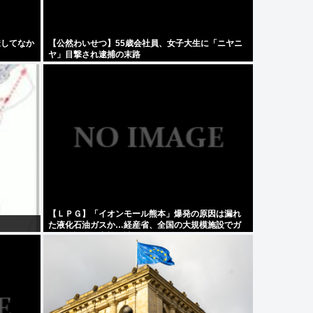
透してなか
【公然わいせつ】55歳会社員、女子大生に「ニヤニ
ヤ」目撃され逮捕の末路
【ＬＰＧ】「イオンモール熊本」爆発の原因は漏れ
た液化石油ガスか…経産省、全国の大規模施設でガ
ス供給設備の点検要請 ★3