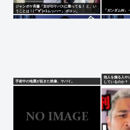
ジャンポケ斉藤「女がロケバスに乗ってる！ と、い
「ガンダムW」
うことは！( *ﾟ∀ﾟ)=3ムッハー」 ボロン。
他人を煽る人や
手術中の地震が起きた映像、ヤバイ。
しているのか？