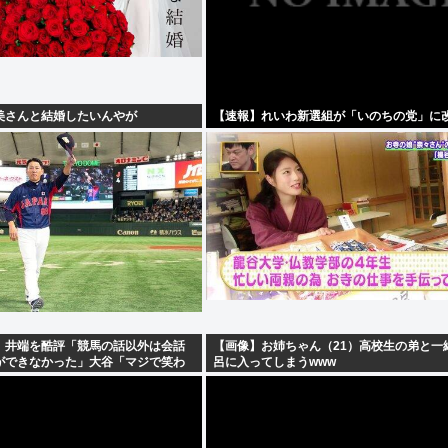
美さんと結婚したいんやが
【速報】れいわ新選組が「いのちの党」に改
、井端を酷評「競馬の話以外は会話
【画像】お姉ちゃん（21）高校生の弟と一
ができなかった」大谷「マジで笑わ
呂に入ってしまうwww