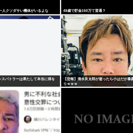
 一人クソダサい機体がいるよな
48歳で貯金160万て普通？
レスバトラーは果たして本当に得を
【悲報】清水良太郎が逝ったら小はだが暴
りｗｗｗ