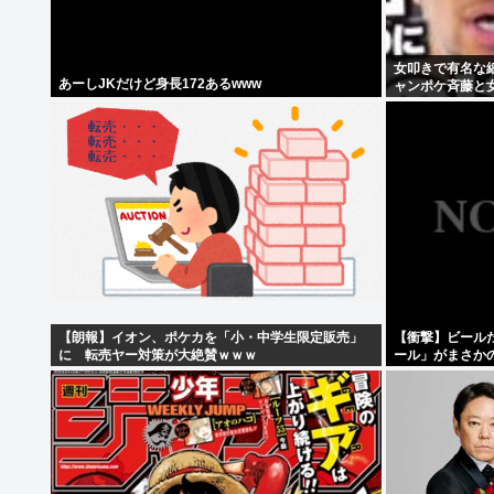
女叩きで有名な
あーしJKだけど身長172あるwww
ャンポケ斉藤と
よ！！！」
【朗報】イオン、ポケカを「小・中学生限定販売」
【衝撃】ビール
に 転売ヤー対策が大絶賛ｗｗｗ
ール」がまさか