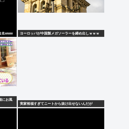
名www
ヨーロッパが中国製メガソーラーを締め出しｗｗｗ
緒にお風
実家裕福すぎてニートから抜け出せないんだが