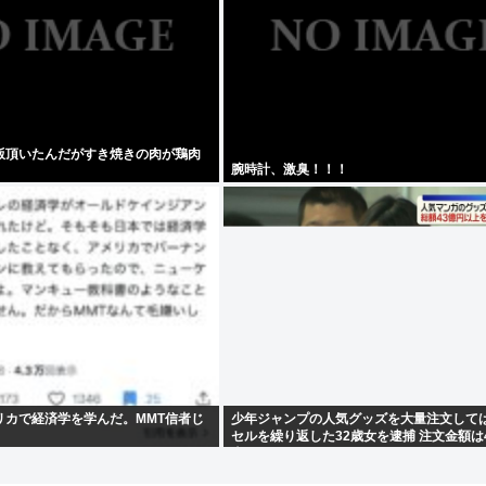
飯頂いたんだがすき焼きの肉が鶏肉
腕時計、激臭！！！
リカで経済学を学んだ。MMT信者じ
少年ジャンプの人気グッズを大量注文して
セルを繰り返した32歳女を逮捕 注文金額は
上