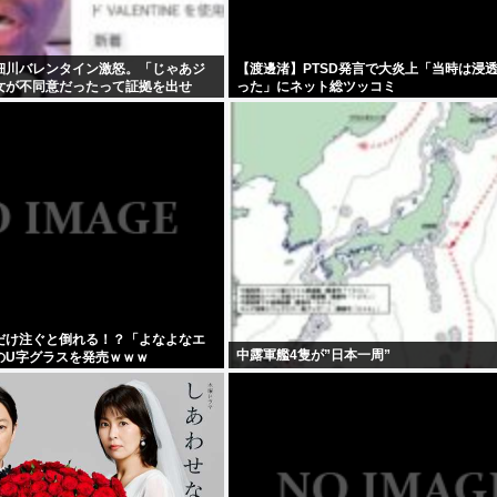
細川バレンタイン激怒。「じゃあジ
【渡邊渚】PTSD発言で大炎上「当時は浸
女が不同意だったって証拠を出せ
った」にネット総ツッコミ
だけ注ぐと倒れる！？「よなよなエ
中露軍艦4隻が”日本一周”
のU字グラスを発売ｗｗｗ