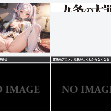
像晒せ
露悪系アニメ、定義がよくわからなくなる