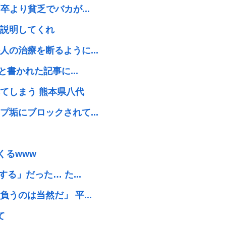
より貧乏でバカが...
説明してくれ
の治療を断るように...
書かれた記事に...
てしまう 熊本県八代
垢にブロックされて...
くるwww
る」だった… た...
うのは当然だ」 平...
て