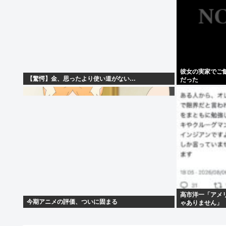
彼女の実家でご
【驚愕】金、思ったより使い道がない…
だった
高市洋一「アメ
今期アニメの評価、ついに固まる
ゃありません」