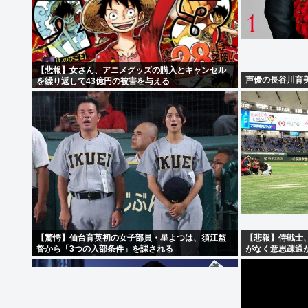
【悲報】女さん、アニメグッズの購入とキャンセル
声優の長谷川育
を繰り返して43億円の被害を与える
【驚愕】仙台育英初の女子部員・星よつは、須江監
【悲報】侍戦士
督から「3つの入部条件」を課される
がなく意思疎通
なくね？」