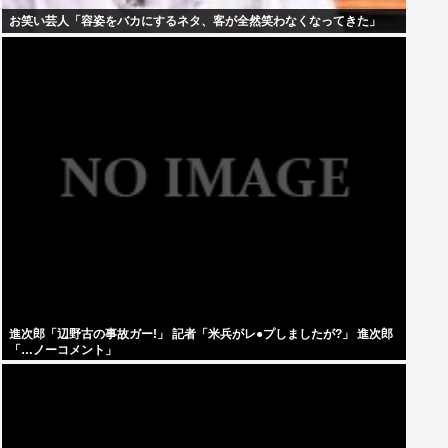
お笑い芸人「容姿をバカにするネタ、客が全然笑わなくなってきた」
進次郎「辺野古の事故ガー!」 記者「米兵がレ●プしましたが?」 進次郎
「…ノーコメント」