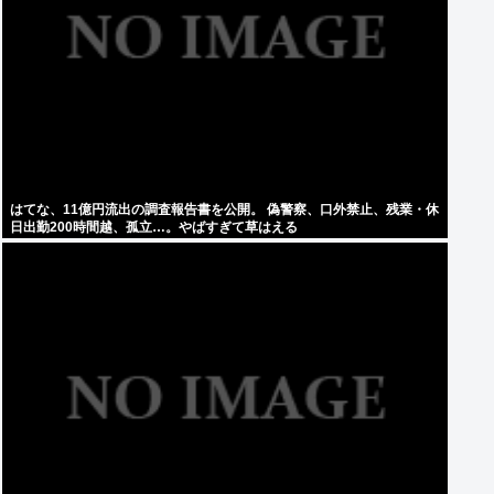
はてな、11億円流出の調査報告書を公開。 偽警察、口外禁止、残業・休
日出勤200時間越、孤立…。やばすぎて草はえる