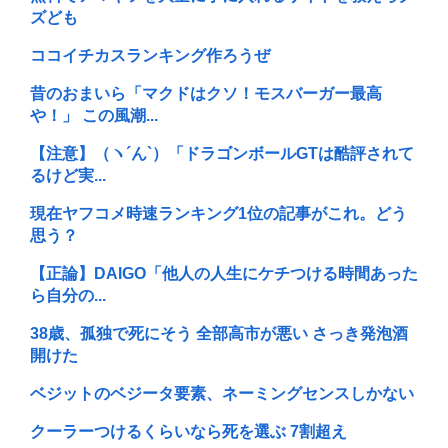
ズども
ココイチカスランキング作ろうぜ
昔のおまいら「マクドはクソ！モスバーガー最高
や！」 この風潮...
【注意】（ヽ´ん`）「ドラゴンボールGTは酷評されて
るけど実...
現在ヤフコメ時速ランキング1位の記事がこれ。どう
思う？
【正論】DAIGO「他人の人生にケチつける時間あった
ら自分の...
38歳、孤独で死にそう 全部高市が悪い さっき発泡酒
開けた
ベジットのベジータ要素、ネーミングセンスしかない
クーラーつけるくらいなら死を選ぶ 7割超え