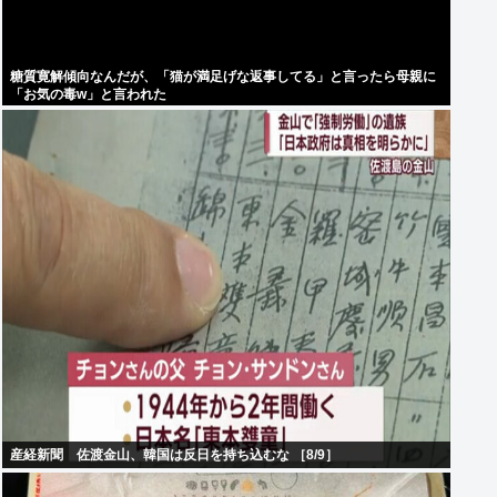
糖質寛解傾向なんだが、「猫が満足げな返事してる」と言ったら母親に
「お気の毒w」と言われた
産経新聞 佐渡金山、韓国は反日を持ち込むな ［8/9］