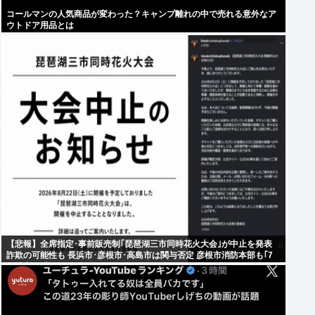
コールマンの人気商品が変わった？キャンプ離れの中で売れる意外なア
ウトドア用品とは
【悲報】全席指定･事前販売制｢琵琶湖三市同時花火大会｣が中止を発表
詐欺の可能性も 長浜市･彦根市･高島市は関与否定 彦根市消防本部も｢7
日時点で受理していない｣