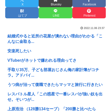
X
Bluesky
Facebook
はてブ
LINE
Pinterest
2022.11.06 23:37
結婚式やると近所の花屋が潰れない理由がわかる「こ
んなに金取る...
安楽死したい
VTuberがネットで嫌われる理由ってさ
手取り35万、子ども部屋おじさん俺の家計簿がコチ
ラ。アドバイ...
うつ病が治って復職できたらマッマと旅行に行きたい
レスバトル星人「この惑星で一番レスバが強い奴を出
せ。そいつが...
上原浩治 （128勝134セーブ）「200勝と比べたら