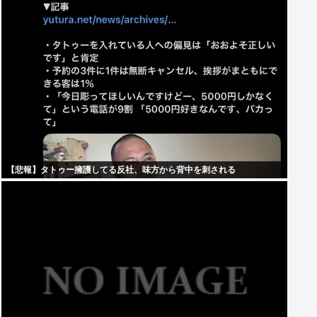
【悲報】タトゥー擁護してる反社、味方から背中を刺される