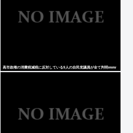
高市政権の消費税減税に反対している9人の自民党議員が全て判明www