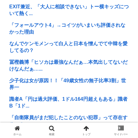
EXIT兼近、「大人に相談できない」トー横キッズにつ
いて熱く...
「フォールアウト4」→コイツがいまいち評価されな
かった理由
なんでケンモメンって白人と日本を憎んでて中韓を愛
してるの？
冨樫義博「ヒソカは最強なんだぁ…本気出してないだ
けなんだぁ…...
少子化は女が原因！！「49歳女性の無子比率3割」世
界一
識者A「円は過大評価、1ドル164円超えもある」識者
B「1ド...
「自衛隊員がまだ犯したことのない犯罪」って存在す
るの？
ホーム
検索
トップ
サイドバー
シャトレーゼのアイスランキングが出たぞ！！