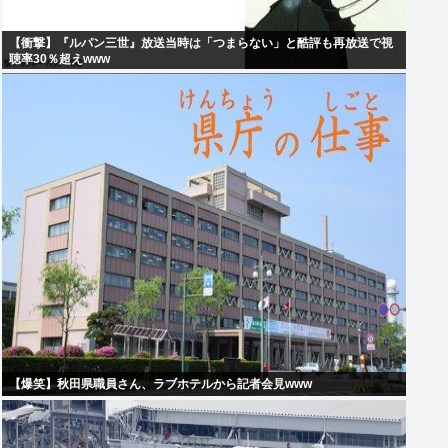
【衝撃】『ルパン三世』放送当時は「つまらない」と酷評も再放送で視
聴率30％超えwww
【爆笑】秋田県職員さん、ラブホテルから記者会見www