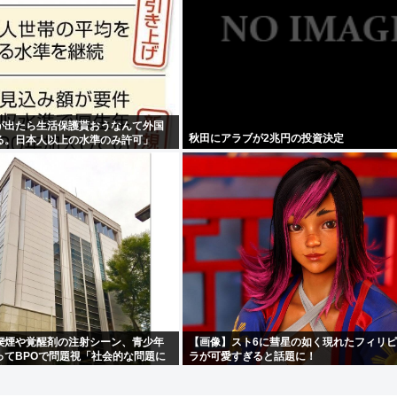
が出たら生活保護貰おうなんて外国
秋田にアラブが2兆円の投資決定
る。日本人以上の水準のみ許可」
喫煙や覚醒剤の注射シーン、青少年
【画像】スト6に彗星の如く現れたフィリ
ってBPOで問題視「社会的な問題に
ラが可愛すぎると話題に！
紛らわしいことをするな」