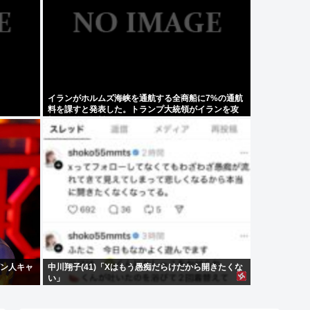
イランがホルムズ海峡を通航する全商船に7%の通航
料を課すと発表した。トランプ大統領がイランを攻
撃する前は無料だった
ピン人キャ
中川翔子(41)「Xはもう愚痴だらけだから開きたくな
い」