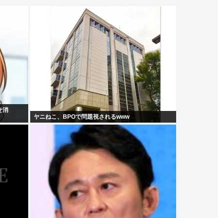
せ消
ヤニねこ、BPOで問題視されるwww