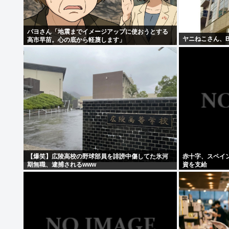
パヨさん「地震までイメージアップに使おうとする
ヤニねこさん、B
高市早苗。心の底から軽蔑します」
【爆笑】広陵高校の野球部員を誹謗中傷してた氷河
赤十字、スペイ
期無職、逮捕されるwww
資を支給