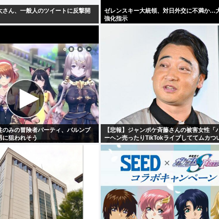
太さん、一般人のツイートに反撃開
ゼレンスキー大統領、対日外交に不満か…
強化指示
性のみの冒険者パーティ、バルンブ
【悲報】ジャンポケ斉藤さんの被害女性「
男に狙われそう
ーヘン売ったりTikTokライブしててムカつ
示談しなかった」・・・・・・・・・