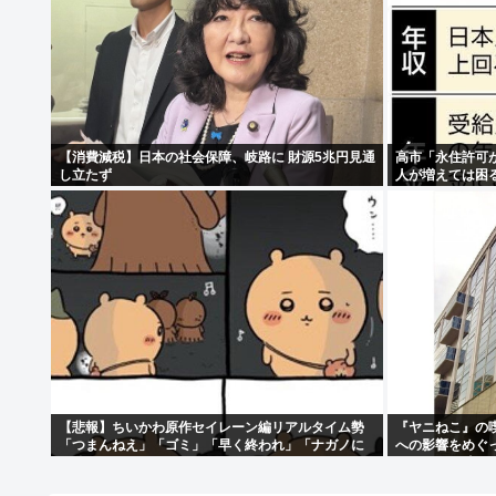
【消費減税】日本の社会保障、岐路に 財源5兆円見通
高市「永住許可
し立たず
人が増えては困
【悲報】ちいかわ原作セイレーン編リアルタイム勢
『ヤニねこ』の
「つまんねえ」「ゴミ」「早く終われ」「ナガノに
への影響をめぐ
長編はムリ」www
なっている時に