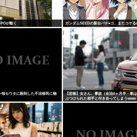
POが動く
ガンダムSEEDの新台パチ●コ、またコケる
ン領セウタに殺到した不法移民に物
【悲報】女さん、事故（全治4ヶ月半・車
ぶつけられた相手と付き合ってしまうwww