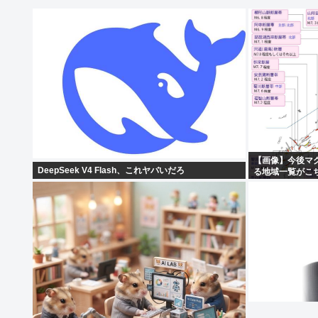
【画像】今後マ
DeepSeek V4 Flash、これヤバいだろ
る地域一覧がこち