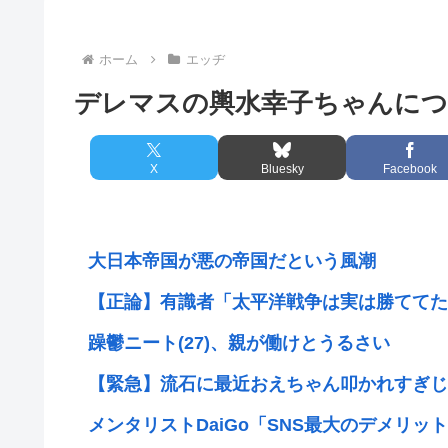
ホーム
エッヂ
デレマスの輿水幸子ちゃんに
X
Bluesky
Facebook
大日本帝国が悪の帝国だという風潮
【正論】有識者「太平洋戦争は実は勝ててた
躁鬱ニート(27)、親が働けとうるさい
【緊急】流石に最近おえちゃん叩かれすぎじ
メンタリストDaiGo「SNS最大のデメリット