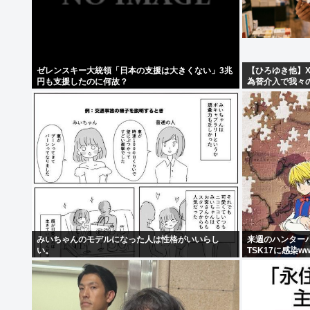
ゼレンスキー大統領「日本の支援は大きくない」3兆
【ひろゆき他】
円も支援したのに何故？
為替介入で我々
ど？？？」←こ
みいちゃんのモデルになった人は性格がいいらし
来週のハンター
い。
TSK17に感染w