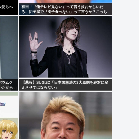
大使らへ
有吉「『俺テレビ見ない』って言う奴おかしいだ
ろ。団子屋で『団子食べない』って言うか？こっち
は芸人だぞ」
バウムク
【悲報】SUGIZO「日本国憲法の3大原則を絶対に変
いたから
えさせてはならない」