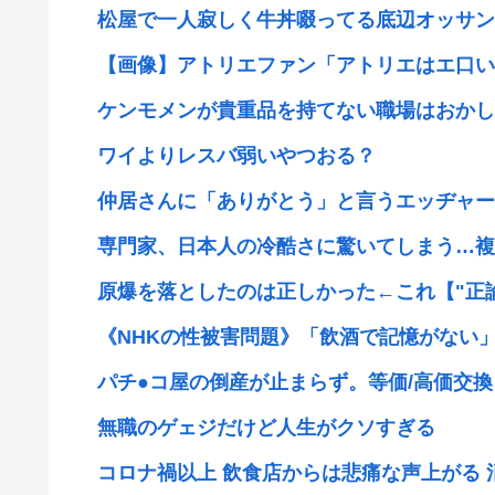
松屋で一人寂しく牛丼啜ってる底辺オッサン
【画像】アトリエファン「アトリエはエ口いゲ
ケンモメンが貴重品を持てない職場はおかしい
ワイよりレスバ弱いやつおる？
仲居さんに「ありがとう」と言うエッヂャー、
専門家、日本人の冷酷さに驚いてしまう…複数
原爆を落としたのは正しかった←これ【"正
《NHKの性被害問題》「飲酒で記憶がない」と
パチ●コ屋の倒産が止まらず。等価/高価交換を
無職のゲェジだけど人生がクソすぎる
コロナ禍以上 飲食店からは悲痛な声上がる 消