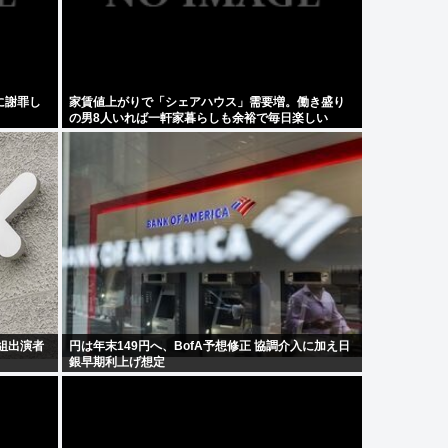
に謝罪し
家賃値上がりで「シェアハウス」需要増。働き盛り
の男8人いれば一軒家暮らしも余裕で毎日楽しい
組出演者
円は年末149円へ、BofA予想修正 協調介入に加え日
銀早期利上げ想定