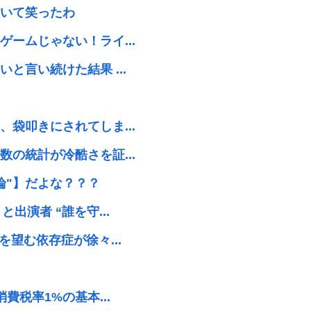
いて笑ったわ
ームじゃない！ライ...
と言い続けた結果 ...
袋叩きにされてしま...
の統計が冷酷さを証...
論"】だよな？？？
出演者 “誰を守...
望む依存症が徐々...
費税率1%の基本...