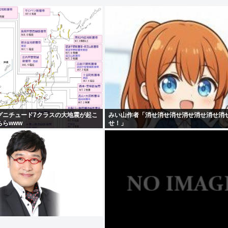
グニチュード7クラスの大地震が起こ
みい山作者「消せ消せ消せ消せ消せ消せ消
らwww
せ！」