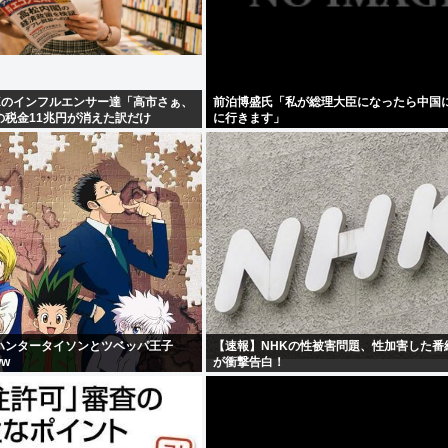
Xのインフルエンサー達「高市さぁ、
前泊博盛氏「私が総理大臣になったら中国
の税金11兆円が消えた訳だけ
に行きます」
いつら
ハンタータイソンとツベッパ王子
【速報】NHKの性被害問題、性加害した番
ww
が衝撃告白！