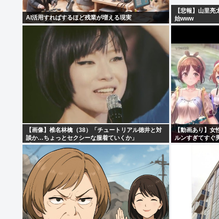
【悲報】山里亮
AI活用すればするほど残業が増える現実
始www
【画像】椎名林檎（38）「チュートリアル徳井と対
【動画あり】女
談か…ちょっとセクシーな服着ていくか」
ルンすぎてすぐ
【Pickup05154359】