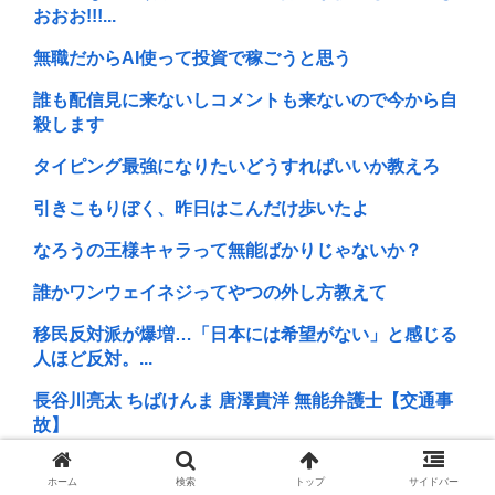
おおお!!!...
無職だからAI使って投資で稼ごうと思う
誰も配信見に来ないしコメントも来ないので今から自
殺します
タイピング最強になりたいどうすればいいか教えろ
引きこもりぼく、昨日はこんだけ歩いたよ
なろうの王様キャラって無能ばかりじゃないか？
誰かワンウェイネジってやつの外し方教えて
移民反対派が爆増…「日本には希望がない」と感じる
人ほど反対。...
長谷川亮太 ちばけんま 唐澤貴洋 無能弁護士【交通事
故】
嫌儲公認声優、ご報告www
ホーム
検索
トップ
サイドバー