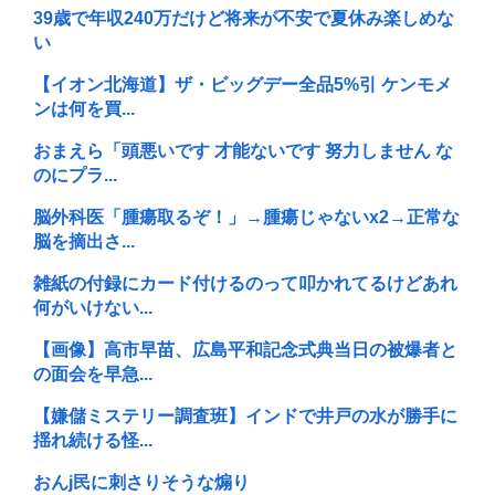
39歳で年収240万だけど将来が不安で夏休み楽しめな
い
【イオン北海道】ザ・ビッグデー全品5%引 ケンモメ
ンは何を買...
おまえら「頭悪いです 才能ないです 努力しません な
のにプラ...
脳外科医「腫瘍取るぞ！」→腫瘍じゃないx2→正常な
脳を摘出さ...
雑紙の付録にカード付けるのって叩かれてるけどあれ
何がいけない...
【画像】高市早苗、広島平和記念式典当日の被爆者と
の面会を早急...
【嫌儲ミステリー調査班】インドで井戸の水が勝手に
揺れ続ける怪...
おんj民に刺さりそうな煽り