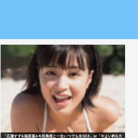
「広瀬すず&福原遥&今田美桜と一生いつでも生SEX」or「やよい軒&大