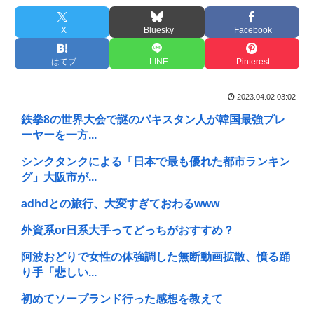
X
Bluesky
Facebook
はてブ
LINE
Pinterest
2023.04.02 03:02
鉄拳8の世界大会で謎のパキスタン人が韓国最強プレ
ーヤーを一方...
シンクタンクによる「日本で最も優れた都市ランキン
グ」大阪市が...
adhdとの旅行、大変すぎておわるwww
外資系or日系大手ってどっちがおすすめ？
阿波おどりで女性の体強調した無断動画拡散、憤る踊
り手「悲しい...
初めてソープランド行った感想を教えて