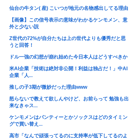
仙台の牛タン( 産) こいつが地元の名物感出してる理由
【画像】この信号表示の意味がわかるケンモメン、意
外と少ない説
Z世代の72%が自分たちは上の世代よりも優秀だと思
うと回答！
ドル一強の幻想が崩れ始めた今日本人はどうすべきか
米AI企業「技術は絶対非公開！利益は独占だ！」中AI
企業「人...
推しの子3期が微妙だった理由www
怒らないで教えて欲しんやけど、お前らって 勉強も出
来なきゃス...
ケンモメンはパンティーとかソックスはどのタイミン
グで買い替え...
高市「なんで頑張ってるのに支持率が低下してるのよ