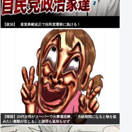
【政治】 皇室典範改正で自民党選挙に負ける！
【韓国】20代女性がスーパーで火事場泥棒、「月経期間になると物を盗
みたい衝動が生じる」と謝罪も返却もせず