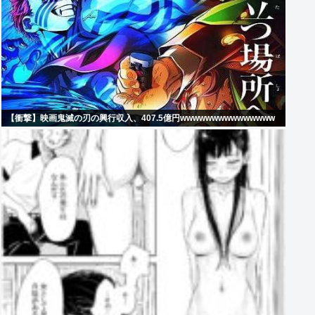
【衝撃】映画鬼滅の刃の興行収入、407.5億円wwwwwwwwwwwwwww