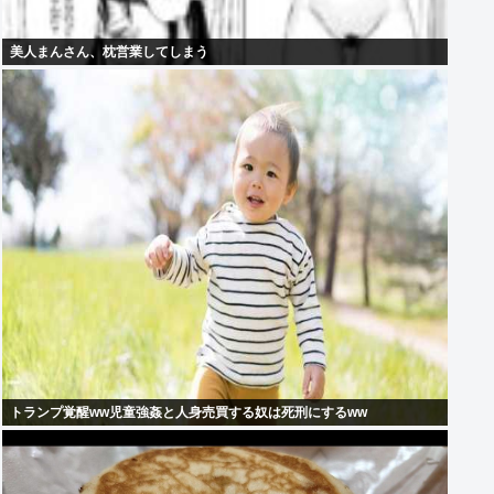
美人まんさん、枕営業してしまう
トランプ覚醒ww児童強姦と人身売買する奴は死刑にするww