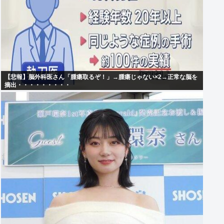
【悲報】脳外科医さん「腫瘍取るぞ！」→腫瘍じゃない×2→正常な脳を
摘出・・・・・・・・・