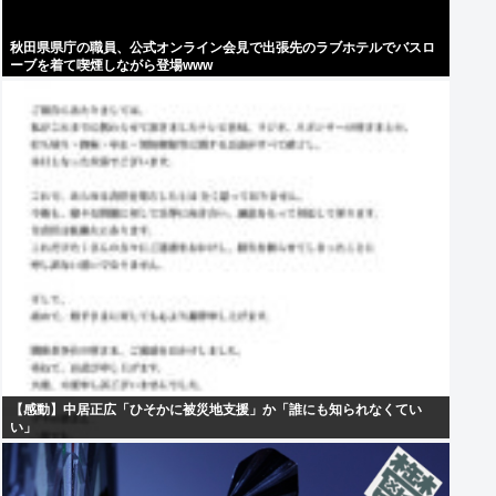
秋田県県庁の職員、公式オンライン会見で出張先のラブホテルでバスロ
ーブを着て喫煙しながら登場www
【感動】中居正広「ひそかに被災地支援」か「誰にも知られなくてい
い」