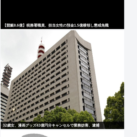
【競艇8.6億】税務署職員、担当女性の預金1.5億横領し懲戒免職
32歳女、漫画グッズ43億円分キャンセルで業務妨害、逮捕