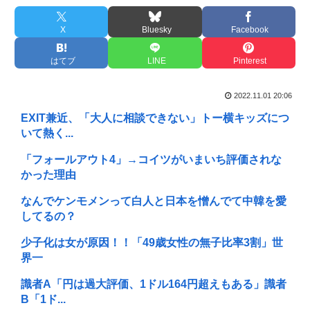
X
Bluesky
Facebook
はてブ
LINE
Pinterest
2022.11.01 20:06
EXIT兼近、「大人に相談できない」トー横キッズにつ
いて熱く...
「フォールアウト4」→コイツがいまいち評価されな
かった理由
なんでケンモメンって白人と日本を憎んでて中韓を愛
してるの？
少子化は女が原因！！「49歳女性の無子比率3割」世
界一
識者A「円は過大評価、1ドル164円超えもある」識者
B「1ド...