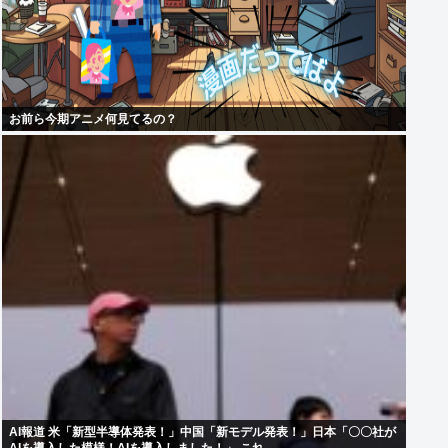
お前ら今期アニメ何見てるの？
AI報道 米「新型半導体発表！」中国「新モデル発表！」日本「〇〇社が