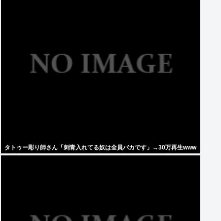
タトゥー彫り師さん「刺青入れてる奴は全員バカです」→30万再生www