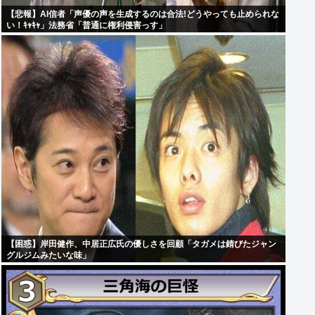
【悲報】AI信者「声優の声を生成するのは合法!どうやっても止められな
い！ｷｬｷｬ」法務省「普通に権利侵害っす」
【困惑】岸田健作、中居正広氏の優しさを回顧「タガメは錆びたジャン
グルジムみたいな味」