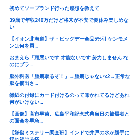
初めてソープランド行った感想を教えて
39歳で年収240万だけど将来が不安で夏休み楽しめな
い
【イオン北海道】ザ・ビッグデー全品5%引 ケンモメ
ンは何を買...
おまえら「頭悪いです 才能ないです 努力しません な
のにプラ...
脳外科医「腫瘍取るぞ！」→腫瘍じゃないx2→正常な
脳を摘出さ...
雑紙の付録にカード付けるのって叩かれてるけどあれ
何がいけない...
【画像】高市早苗、広島平和記念式典当日の被爆者と
の面会を早急...
【嫌儲ミステリー調査班】インドで井戸の水が勝手に
揺れ続ける怪...