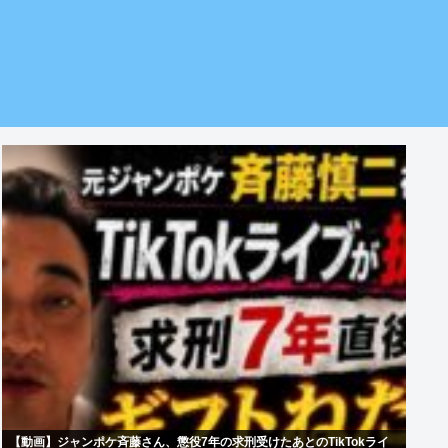
【動画】ジャンポケ斉藤さん、懲役7年の求刑受けたあとのTikTokライ