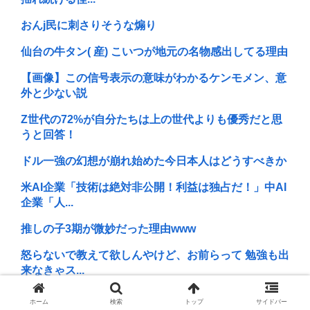
おんj民に刺さりそうな煽り
仙台の牛タン( 産) こいつが地元の名物感出してる理由
【画像】この信号表示の意味がわかるケンモメン、意
外と少ない説
Z世代の72%が自分たちは上の世代よりも優秀だと思
うと回答！
ドル一強の幻想が崩れ始めた今日本人はどうすべきか
米AI企業「技術は絶対非公開！利益は独占だ！」中AI
企業「人...
推しの子3期が微妙だった理由www
怒らないで教えて欲しんやけど、お前らって 勉強も出
来なきゃス...
ケンモメンはパンティーとかソックスはどのタイミン
ホーム
検索
トップ
サイドバー