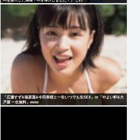
AIを導入した模様！AIを導入しました！」 これ
「広瀬すず&福原遥&今田美桜と一生いつでも生SEX」or「やよい軒&大
戸屋 一生無料」www