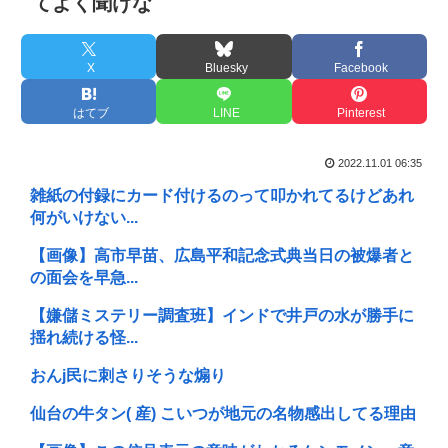
てよく聞けな
X
Bluesky
Facebook
はてブ
LINE
Pinterest
2022.11.01 06:35
雑紙の付録にカード付けるのって叩かれてるけどあれ
何がいけない...
【画像】高市早苗、広島平和記念式典当日の被爆者と
の面会を早急...
【嫌儲ミステリー調査班】インドで井戸の水が勝手に
揺れ続ける怪...
おんj民に刺さりそうな煽り
仙台の牛タン( 産) こいつが地元の名物感出してる理由