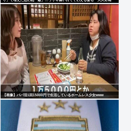
り」で増えた思わぬ「敵」…ウサギ襲い口でくわえる姿も 大久野島
【画像】パパ活1回15000円で生活しているホームレス少女www