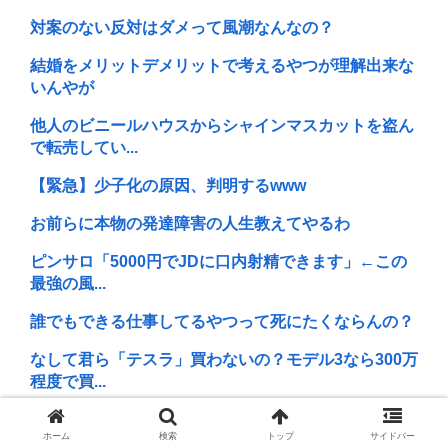
対案のない反対はダメって風潮なんなの？
結婚をメリットデメリットで考えるやつが理解出来な
いんやが
他人のビニールハウスからシャインマスカットを盗ん
で転売してい...
【緊急】少子化の原因、判明するwww
お前らに本物の発達障害の人生教えてやるわ
ピンサロ「5000円でJDに口内射精できます」←この
最強の風...
誰でもできる仕事してるやつって死にたくならんの？
なして君ら「テスラ」買わないの？モデル3なら300万
程度で買...
だった3分でリックドム12機撃墜される無能なおじさ
ホーム
検索
トップ
サイドバー
ん居るでし...