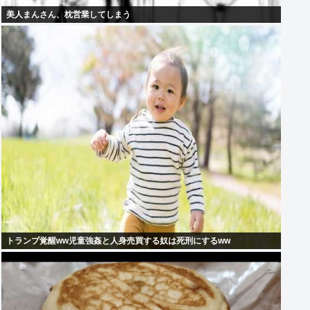
美人まんさん、枕営業してしまう
トランプ覚醒ww児童強姦と人身売買する奴は死刑にするww