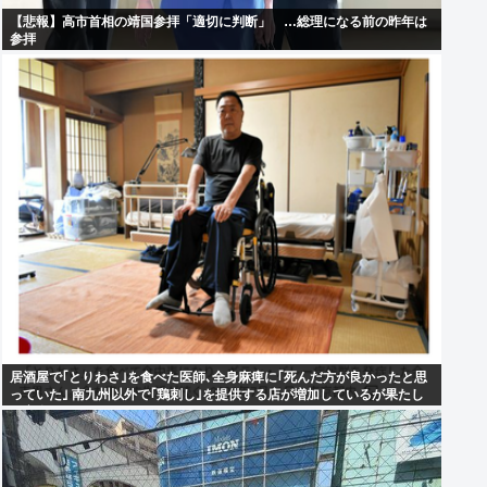
【悲報】高市首相の靖国参拝「適切に判断」 …総理になる前の昨年は
参拝
居酒屋で｢とりわさ｣を食べた医師､全身麻痺に｢死んだ方が良かったと思
っていた｣ 南九州以外で｢鶏刺し｣を提供する店が増加しているが果たし
て安全なのか