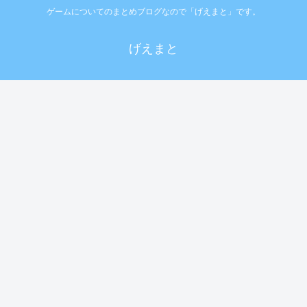
ゲームについてのまとめブログなので「げえまと」です。
げえまと