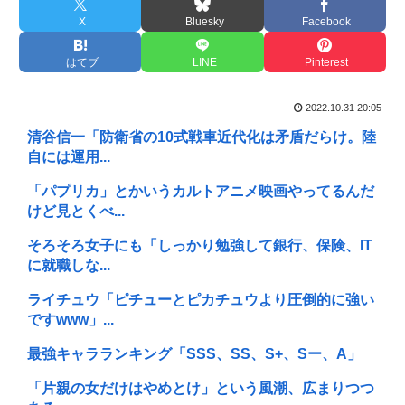
X
Bluesky
Facebook
はてブ
LINE
Pinterest
2022.10.31 20:05
清谷信一「防衛省の10式戦車近代化は矛盾だらけ。陸
自には運用...
「パプリカ」とかいうカルトアニメ映画やってるんだ
けど見とくべ...
そろそろ女子にも「しっかり勉強して銀行、保険、IT
に就職しな...
ライチュウ「ピチューとピカチュウより圧倒的に強い
ですwww」...
最強キャラランキング「SSS、SS、S+、Sー、A」
「片親の女だけはやめとけ」という風潮、広まりつつ