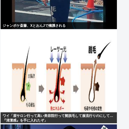
ジャンポケ斎藤、XとおんJで擁護される
ワイ「眉サロン行って高い美容院行って髭脱毛して服流行りのにして…
『清潔感』を手に入れたぞ」