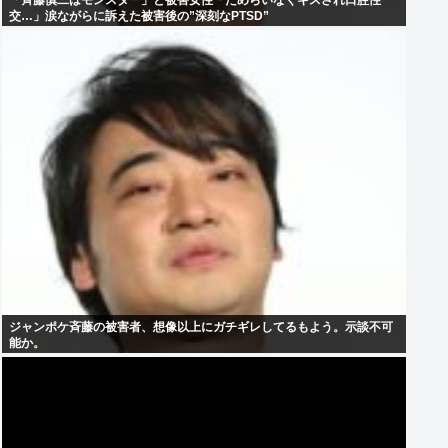
「斉藤慎二はモンスター」と被害女性「ためらいなくキスされ口腔性
交…」涙ながらに訴えた被害後の”深刻なPTSD”
ジャンポケ斉藤の被害者、想像以上にガチギレしてるもよう。示談不可
能か。