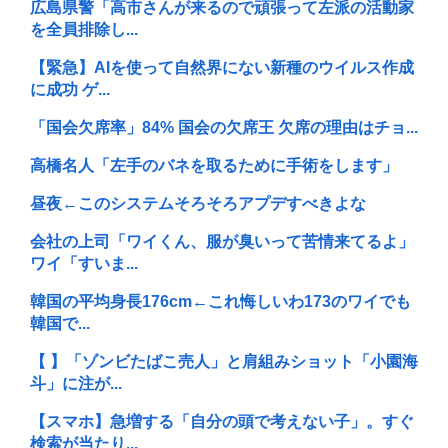
広島県警「高市さんが来るので頑張って左派の活動家
を全員排除し...
【緊急】AIを使って自然界にない新種のウイルス作成
に成功 ゲ...
「国会欠席率」84% 国会の欠席王 欠席の理由はチョ...
高橋名人「左手のバネを取るために手術をします」
昼夜←このシステムそろそろアプデすべきよな
会社の上司「ワイくん、服が臭いって苦情来てるよ」
ワイ「すいま...
韓国の平均身長176cm←これ悔しいわ173のワイでも
韓国で...
【 】「ゾンビたばこ売人」と肩組みショット「小園海
斗」に注が...
【スマホ】急増する「自分の頭で考えない子」。すぐ
検索が当たり...