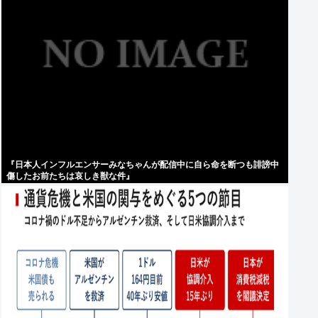
『日本人インフルエンサーみなちゃんが配信中に自ら命を断つも誹謗中
傷したお前たちは哀しき獣な件』