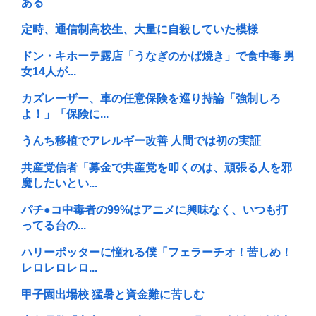
ある
定時、通信制高校生、大量に自殺していた模様
ドン・キホーテ露店「うなぎのかば焼き」で食中毒 男
女14人が...
カズレーザー、車の任意保険を巡り持論「強制しろ
よ！」「保険に...
うんち移植でアレルギー改善 人間では初の実証
共産党信者「募金で共産党を叩くのは、頑張る人を邪
魔したいとい...
パチ●コ中毒者の99%はアニメに興味なく、いつも打
ってる台の...
ハリーポッターに憧れる僕「フェラーチオ！苦しめ！
レロレロレロ...
甲子園出場校 猛暑と資金難に苦しむ