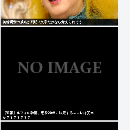
美輪明宏の戒名が判明 3文字だけなら覚えられそう
【速報】ルフィの幹部、懲役20年に決定する←コレは妥当
か？？？？？？？