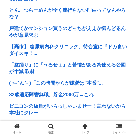
とんこつらーめんが全く流行らない理由ってなんやろ
な？
戸建てかマンション買うのどっちがええか悩んどるん
やが意見求む
【高市】 糖尿病内科クリニック、待合室に『ドカ食い
ダイスキ！...
「盆踊り」に「うるせぇ」と苦情がある為使える公園
が半減 取材...
(ヽ˶ ᷇ ん ᷆ ˵ )「この時間からが嫌儲は"本番"...
32歳適応障害無職、貯金2000万←これ
ビニコンの店員がいらっしゃいませー！言わないから
本社にクレー...
ASDなんやが社交辞令わからん
ホーム
検索
トップ
サイドバー
高市早苗さんが日本語ですら変な抑揚と芝居がかった