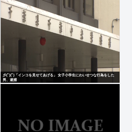
彡(ﾟ)(ﾟ)「インコを見せてあげる」 女子小学生にわいせつな行為をした
男、逮捕