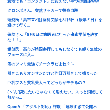
意地でも「コンタクト」に変えないやつの理由www
クロンボさん、突然サッカーで投身自殺
蓮舫氏「高市首相は歯科受診を8月6日（原爆の日）を
避けて行く...
蓮舫さん「8月6日に歯医者に行った高市早苗を許す
な！！」
嫌儲民、高市が靖国参拝してもしなくても叩く無敵の
フェーズに入...
酒のツマミ最強てチータラだよね？ ´-
引きこもりオジサンだけど昨日万引きして捕まった
巨乳ブスと貧乳美人ってどっちがモテるの？
(ヽ´ん`)死にたいじゃなくて消えたい。スっと消滅して
無かっ...
OpenAI「アダルト対応」詐欺 「危険すぎて公開不