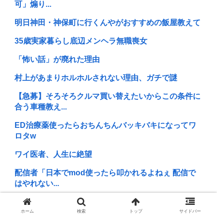
可」煽り...
明日神田・神保町に行くんやがおすすめの飯屋教えて
35歳実家暮らし底辺メンヘラ無職喪女
「怖い話」が廃れた理由
村上があまりホルホルされない理由、ガチで謎
【急募】そろそろクルマ買い替えたいからこの条件に
合う車種教え...
ED治療薬使ったらおちんちんバッキバキになってワ
ロタw
ワイ医者、人生に絶望
配信者「日本でmod使ったら叩かれるよねぇ 配信で
はやれない...
長谷川亮太 ちばけんま 唐澤貴洋 無能弁護士
ホーム
検索
トップ
サイドバー