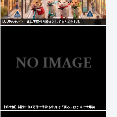
LUUPのヤバさ 遂に査読付き論文としてまとめられる
【堀大輔】誹謗中傷1万件で号泣も中身は「寝ろ」ばかりで大爆笑