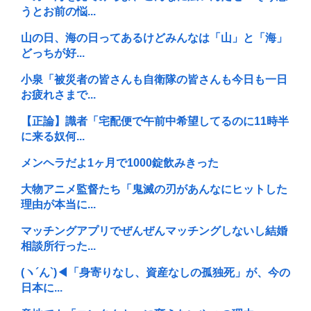
うとお前の悩...
山の日、海の日ってあるけどみんなは「山」と「海」
どっちが好...
小泉「被災者の皆さんも自衛隊の皆さんも今日も一日
お疲れさまで...
【正論】識者「宅配便で午前中希望してるのに11時半
に来る奴何...
メンヘラだよ1ヶ月で1000錠飲みきった
大物アニメ監督たち「鬼滅の刃があんなにヒットした
理由が本当に...
マッチングアプリでぜんぜんマッチングしないし結婚
相談所行った...
(ヽ´ん`)◀「身寄りなし、資産なしの孤独死」が、今の
日本に...