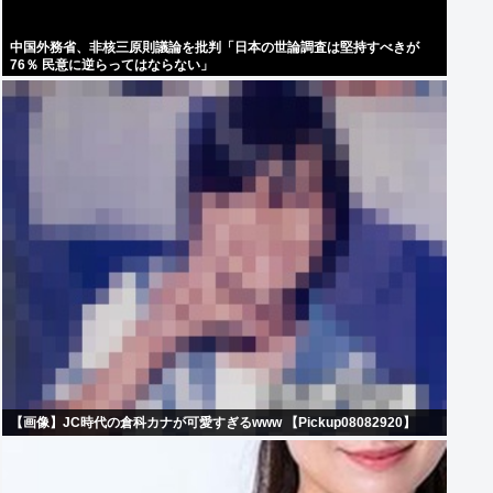
中国外務省、非核三原則議論を批判「日本の世論調査は堅持すべきが
76％ 民意に逆らってはならない」
【画像】JC時代の倉科カナが可愛すぎるwww 【Pickup08082920】