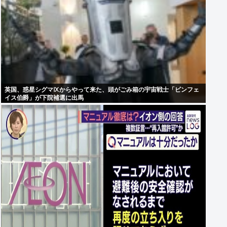
英国、惑星シグマⅨからやって来た、頭がごみ箱の宇宙戦士「ビンフェ
イス伯爵」が下院補選に出馬