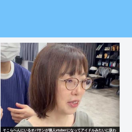
そこらへんにいるオバサンが個人vtuberになってアイドルみたいに扱わ