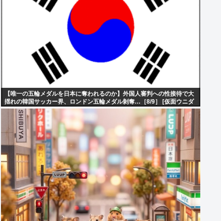
【唯一の五輪メダルを日本に奪われるのか】外国人審判への性接待で大
揺れの韓国サッカー界、ロンドン五輪メダル剝奪…［8/9］ [仮面ウニダ
ー★]