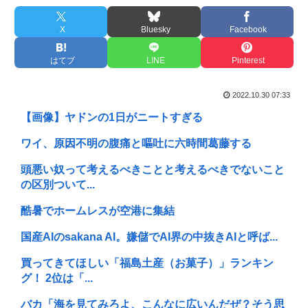
X
Bluesky
Facebook
はてブ
LINE
Pinterest
2022.10.30 07:33
【画像】ヤドンの1日がニートすぎる
ワイ、原因不明の腹痛と嘔吐に六時間葛藤する
頭悪い奴って考えるべきことと考えるべきでないこと
の区別ついて...
酷暑でホームレスが空港に集結
国産AIのsakana AI。嫌儲でAI界の中抜きAIと呼ば...
買ってきてほしい「福島土産（お菓子）」ランキン
グ！ 2位は「...
バカ「海を見てみろよ、こんなに広いんだぜ？そう思