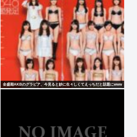
全盛期AKBのグラビア、今見ると妙に生々しくてえっちだと話題にwww