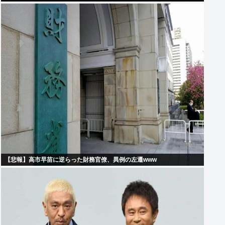
【悲報】高市早苗に逆らった財務官僚、異例の左遷www