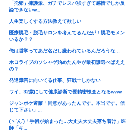
「托卵」擁護派、ガチでレスバ強すぎて感情でしか反
論できないw...
人生楽しくする方法教えて欲しい
医療脱毛・脱毛サロンを考えてるんだが！脱毛モメン
いるか？？
俺は哲学ってあだ名だし嫌われているんだろうな…
ホロライブのソシャゲ始めたんやが最初誰選べばええ
の？
発達障害に向いてる仕事、狂戦士しかない
ワイ、32歳にして健康診断で要精密検査となるwww
ジャンポケ斉藤「同意があったんです。本当です。信
じて下さい」...
(ヽ´ん`)「手術が始まった…大丈夫大丈夫落ち着け」医
師「キ...