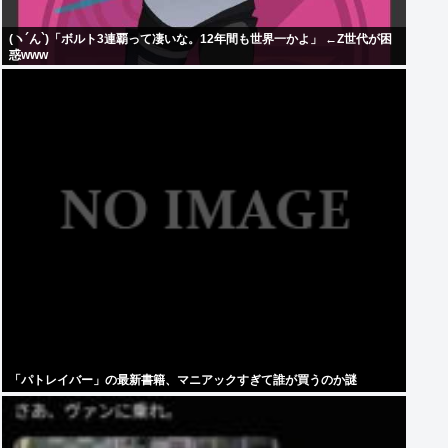
(ヽ´ん`)「ボルト3連覇って凄いな。12年間も世界一かよ」 ←Z世代が困
惑www
「パトレイバー」の最新書籍、マニアックすぎて誰が買うのか謎