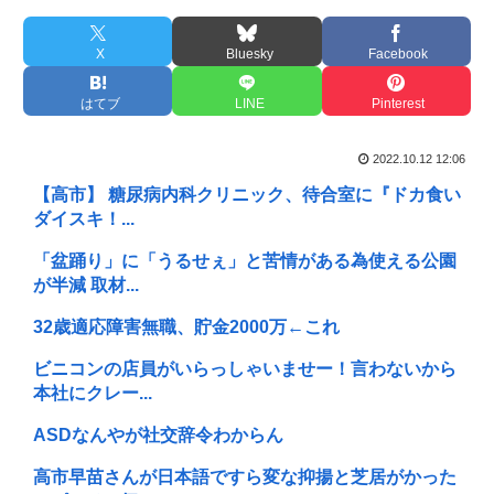
X
Bluesky
Facebook
はてブ
LINE
Pinterest
2022.10.12 12:06
【高市】 糖尿病内科クリニック、待合室に『ドカ食い
ダイスキ！...
「盆踊り」に「うるせぇ」と苦情がある為使える公園
が半減 取材...
32歳適応障害無職、貯金2000万←これ
ビニコンの店員がいらっしゃいませー！言わないから
本社にクレー...
ASDなんやが社交辞令わからん
高市早苗さんが日本語ですら変な抑揚と芝居がかった