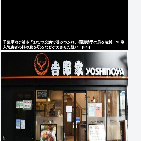
千葉県袖ケ浦市「おむつ交換で噛みつかれ」看護助手の男を逮捕 90歳
入院患者の顔や腹を殴るなどケガさせた疑い [8/6]