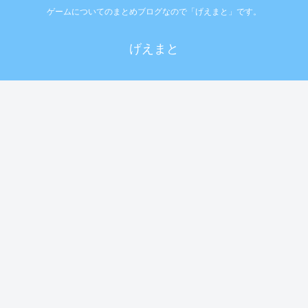
ゲームについてのまとめブログなので「げえまと」です。
げえまと