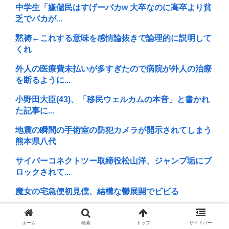
中学生「嫌儲民はすげーバカw 大卒なのに高卒より貧
乏でバカが...
黙祷←これする意味を感情論抜きで論理的に説明して
くれ
外人の医療費未払いが多すぎたので病院が外人の治療
を断るように...
小野田大臣(43)、「移民ウェルカムの本音」と書かれ
た記事に...
地震の瞬間の手術室の防犯カメラが開示されてしまう
熊本県八代
サイバーコネクトツー取締役松山洋、ジャンプ垢にブ
ロックされて...
魔女の宅急便初見僕、結構な鬱展開でビビる
例の自殺配信、ウッキウキでXに拡散されまくるwww
ホーム
検索
トップ
サイドバー