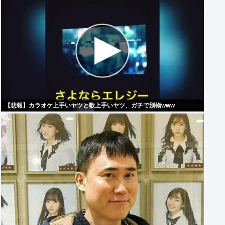
【悲報】カラオケ上手いヤツと歌上手いヤツ、ガチで別物www