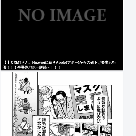
【 】CXMTさん、Huaweiに続きApple(アポー)からの値下げ要求も拒
否！！！半導体バボー継続へ！！！