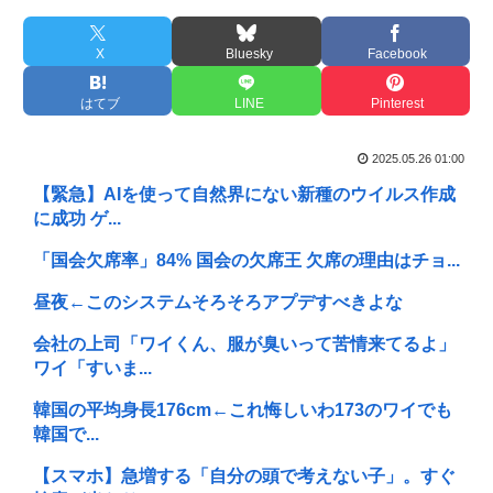
X
Bluesky
Facebook
はてブ
LINE
Pinterest
2025.05.26 01:00
【緊急】AIを使って自然界にない新種のウイルス作成
に成功 ゲ...
「国会欠席率」84% 国会の欠席王 欠席の理由はチョ...
昼夜←このシステムそろそろアプデすべきよな
会社の上司「ワイくん、服が臭いって苦情来てるよ」
ワイ「すいま...
韓国の平均身長176cm←これ悔しいわ173のワイでも
韓国で...
【スマホ】急増する「自分の頭で考えない子」。すぐ