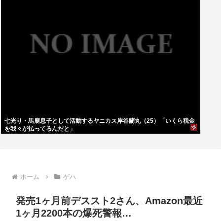
七光り・馬鹿息子として活動するヤニカス岸谷蘭丸（25）「いくら税金
を我々が払ってるんだと」
ホーム
ゲハ
発売1ヶ月前デススト2さん、Amazon最近
1ヶ月2200本の爆死警報…