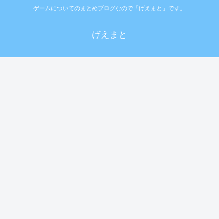
ゲームについてのまとめブログなので「げえまと」です。
げえまと