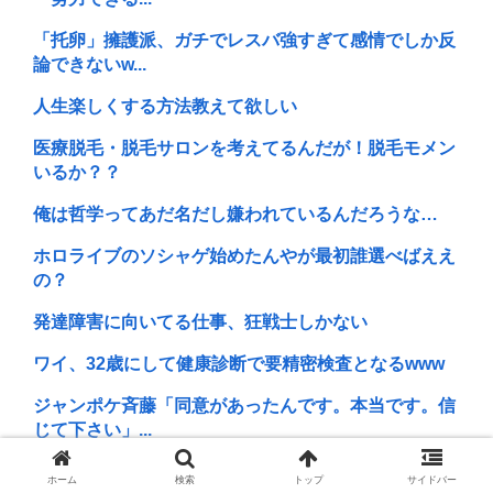
「托卵」擁護派、ガチでレスバ強すぎて感情でしか反
論できないw...
人生楽しくする方法教えて欲しい
医療脱毛・脱毛サロンを考えてるんだが！脱毛モメン
いるか？？
俺は哲学ってあだ名だし嫌われているんだろうな…
ホロライブのソシャゲ始めたんやが最初誰選べばええ
の？
発達障害に向いてる仕事、狂戦士しかない
ワイ、32歳にして健康診断で要精密検査となるwww
ジャンポケ斉藤「同意があったんです。本当です。信
じて下さい」...
(ヽ´ん`)「手術が始まった…大丈夫大丈夫落ち着け」医
ホーム
検索
トップ
サイドバー