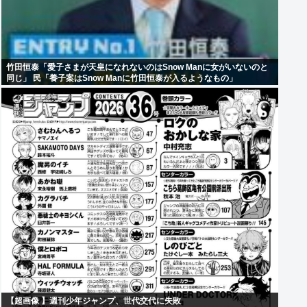
竹田恒泰「愛子さまが天皇になれないのはSnow Manに女がいないのと
同じ」 民「養子案はSnow Manに竹田恒泰が入るようなもの」
【超画像 】週刊少年ジャンプ、世代交代に失敗