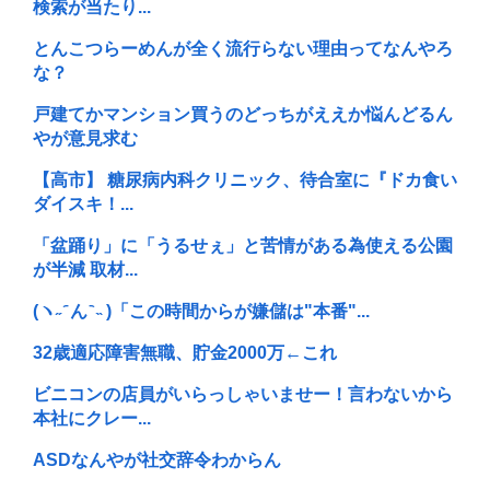
検索が当たり...
とんこつらーめんが全く流行らない理由ってなんやろ
な？
戸建てかマンション買うのどっちがええか悩んどるん
やが意見求む
【高市】 糖尿病内科クリニック、待合室に『ドカ食い
ダイスキ！...
「盆踊り」に「うるせぇ」と苦情がある為使える公園
が半減 取材...
(ヽ˶ ᷇ ん ᷆ ˵ )「この時間からが嫌儲は"本番"...
32歳適応障害無職、貯金2000万←これ
ビニコンの店員がいらっしゃいませー！言わないから
本社にクレー...
ASDなんやが社交辞令わからん