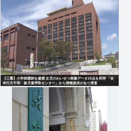
【三重】小学校講師を逮捕 女児のわいせつ画像データ10点を所持 「全
米行方不明・被児童搾取センター」から情報提供があり捜査