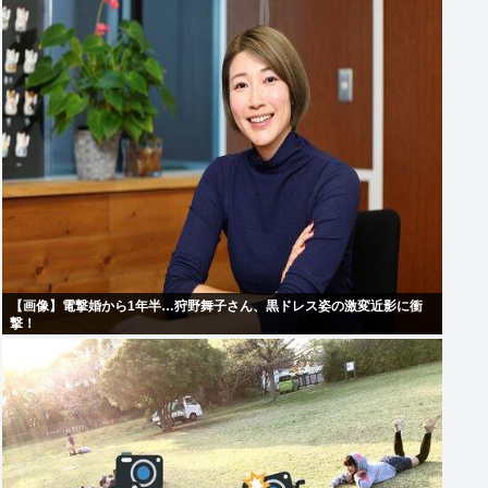
【画像】電撃婚から1年半…狩野舞子さん、黒ドレス姿の激変近影に衝
撃！