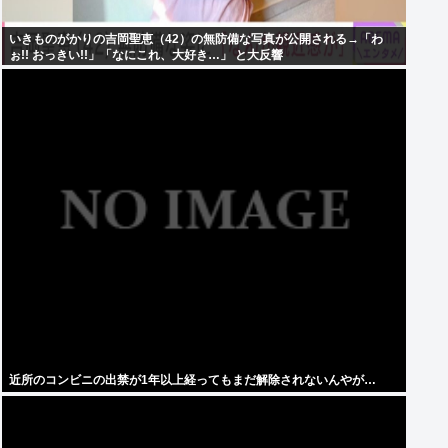
いきものがかりの吉岡聖恵（42）の無防備な写真が公開される→「わ
ぉ!! おっきい!!」「なにこれ、大好き…」 と大反響
近所のコンビニの出禁が1年以上経ってもまだ解除されないんやが…