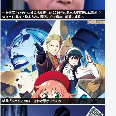
中居正広「ひそかに被災地支援」か 2016年の熊本地震直後には現地で
炊き出し 親友・松本人志の闘病に心を痛め、頻繁に連絡も
結局「SPY×FAMILY」は何が悪かったのか