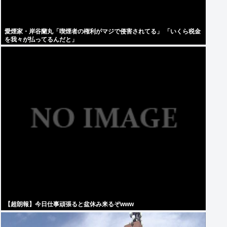
愛煙家・岸谷蘭丸「喫煙者の権利がマジで侵害されてる」 「いくら税金
を我々が払ってるんだと」
【超朗報】今日仕事頑張ると盆休み来るぞwww