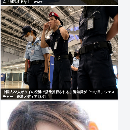
ん「減税するな！」www
中国人22人がタイの空港で搭乗拒否される、警備員が「つり目」ジェス
チャー―香港メディア [8/6]