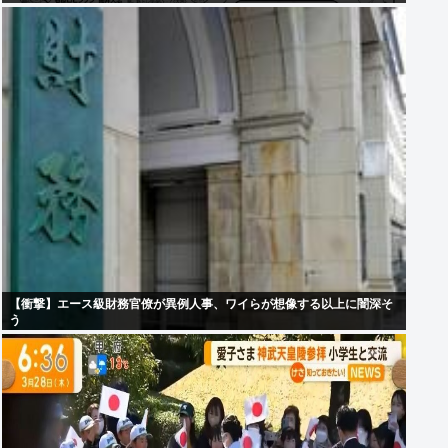
【衝撃】エース級財務官僚が異例人事、ワイらが想像する以上に闇深そ
う