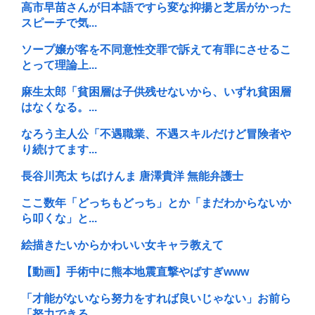
高市早苗さんが日本語ですら変な抑揚と芝居がかった
スピーチで気...
ソープ嬢が客を不同意性交罪で訴えて有罪にさせるこ
とって理論上...
麻生太郎「貧困層は子供残せないから、いずれ貧困層
はなくなる。...
なろう主人公「不遇職業、不遇スキルだけど冒険者や
り続けてます...
長谷川亮太 ちばけんま 唐澤貴洋 無能弁護士
ここ数年「どっちもどっち」とか「まだわからないか
ら叩くな」と...
絵描きたいからかわいい女キャラ教えて
【動画】手術中に熊本地震直撃やばすぎwww
「才能がないなら努力をすれば良いじゃない」お前ら
「努力できる...