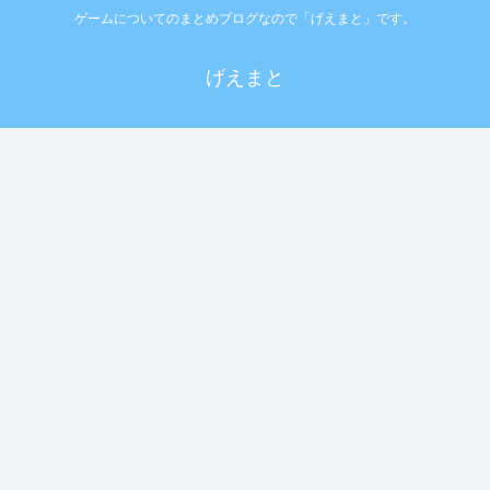
ゲームについてのまとめブログなので「げえまと」です。
げえまと