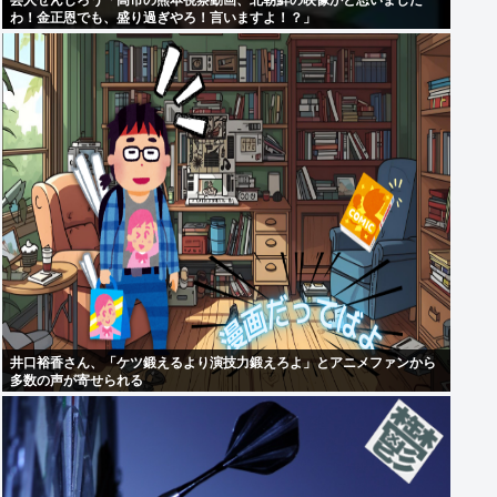
芸人ぜんじろう「高市の熊本視察動画、北朝鮮の映像かと思いました
わ！金正恩でも、盛り過ぎやろ！言いますよ！？」
井口裕香さん、「ケツ鍛えるより演技力鍛えろよ」とアニメファンから
多数の声が寄せられる