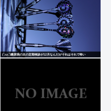
(´;ω;`)糖尿病の次の定期検診が12月なんだがそれはそれで怖い