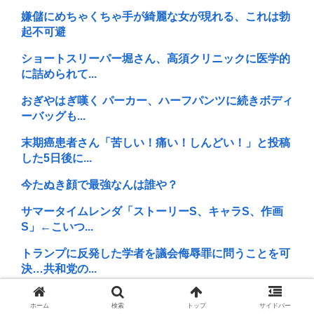
嫌儲にめちゃくちゃ手が綺麗な女が現れる、これは勃
起不可避
ショートスリーパー堀さん、高須クリニックに医学的
に詰められて...
おぎやはぎ嘆く パーカー、ハーフパンツに続きボディ
ーバッグも...
末期癌患者さん「苦しい！痛い！しんどい！」と投稿
した5日後に...
今たぬき顔で最強なんは誰や？
サマータイムレンダ「ストーリーS、キャラS、作画
S」←こいつ...
トランプに反発した学者を議会侮辱罪に問うことを可
決…共和党の...
清谷信一「防衛省の10式戦車近代化は矛盾だらけ。陸
ホーム
検索
トップ
サイドバー
自には運用...