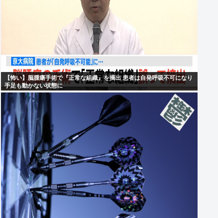
【怖い】脳腫瘍手術で『正常な組織』を摘出 患者は自発呼吸不可になり
手足も動かない状態に