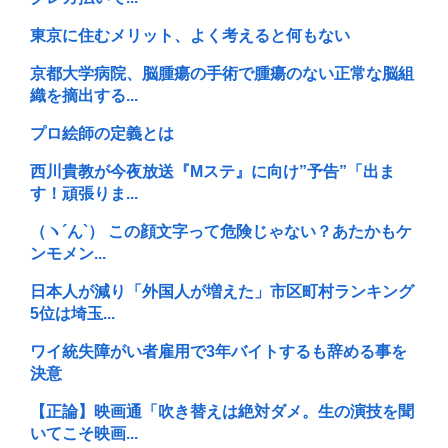
東京に住むメリット、よく考えると何もない
京都大学病院、脳腫瘍の手術で腫瘍のない正常な脳組
織を摘出する...
プロ絵師の定義とは
西川貴教が今夜放送『Mステ』に向け”予告”「出ま
す！頑張りま...
（ヽ´ん`） この顔文字って危険じゃない？あたかもケ
ンモメン...
日本人が減り「外国人が増えた」市区町村ランキング
5位は埼玉...
ワイ統失障がい者雇用で3年バイトするも辞める事を
決意
【正論】映画通「吹き替えは絶対ダメ。生の演技を聞
いてこそ映画...