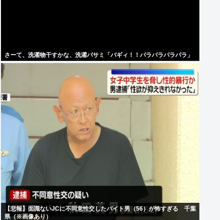
さーて、洗濯物干すかな、洗濯バサミ「バギィ！！パラパラパラパラ」
【悲報】面識ないJCに不同意性交したバイト男（56）が怖すぎる 千葉
県（※画像あり）