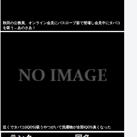
秋田の公務員、オンライン会見にバスローブ姿で登場し会見中にタバコ
を吸う←あのさあ！
近くでタバコ(iQOS)吸うやつがいて洗濯物が全部iQOS臭くなった