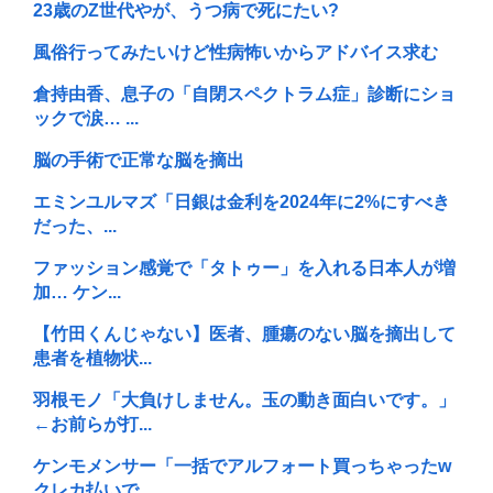
23歳のZ世代やが、うつ病で死にたい?
風俗行ってみたいけど性病怖いからアドバイス求む
倉持由香、息子の「自閉スペクトラム症」診断にショ
ックで涙… ...
脳の手術で正常な脳を摘出
エミンユルマズ「日銀は金利を2024年に2%にすべき
だった、...
ファッション感覚で「タトゥー」を入れる日本人が増
加… ケン...
【竹田くんじゃない】医者、腫瘍のない脳を摘出して
患者を植物状...
羽根モノ「大負けしません。玉の動き面白いです。」
←お前らが打...
ケンモメンサー「一括でアルフォート買っちゃったw
クレカ払いで...