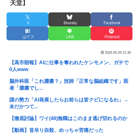
天堂】
X
Bluesky
Facebook
はてブ
LINE
Pinterest
2025.05.25 21:30
【高市朗報】AIに仕事を奪われたケンモメン、ガチで
0人www
脳外科医「これ腫瘍？」技師「正常な脳組織です」医
者「腫瘍でし...
謎の勢力「AI発展したらお前らは皆クビになるわ」→
未だかつて...
【徹底討論】ワイ(48)無職はこのまま逃げ切れるのか
【動画】首吊り自殺、めっちゃ苦痛だった