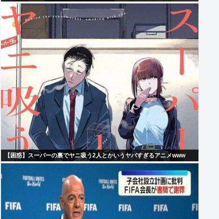
【困惑】スーパーの裏でヤニ吸う2人とかいうヤバすぎるアニメwww