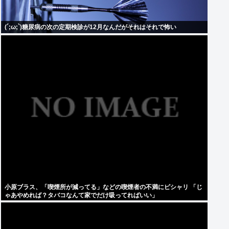
(´;ω;`)糖尿病の次の定期検診が12月なんだがそれはそれで怖い
小原ブラス、「喫煙所が減ってる」などの喫煙者の不満にピシャリ 「じ
ゃあやめれば？タバコなんて家でだけ吸ってればいい」