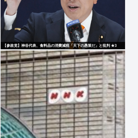
【参政党】神谷代表、食料品の消費減税「天下の愚策だ」と批判 ★3