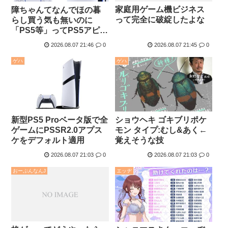
家庭用ゲーム機ビジネス
障ちゃんてなんでほの暮
って完全に破綻したよな
らし買う気も無いのに
「PS5等」ってPS5アピー
ルしてスレ建てたの？
2026.08.07 21:46
0
2026.08.07 21:45
0
ゲハ
ゲハ
新型PS5 Proベータ版で全
ショウヘキ ゴキブリポケ
ゲームにPSSR2.0アプス
モン タイプ:むし&あく←
ケをデフォルト適用
覚えそうな技
2026.08.07 21:03
0
2026.08.07 21:03
0
おーぷんなんJ
エッヂ