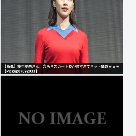
【画像】能年玲奈さん、穴あきスカート姿が強すぎてネット騒然ｗｗｗ
【Pickup07092033】