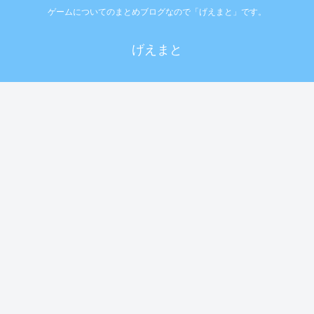
ゲームについてのまとめブログなので「げえまと」です。
げえまと