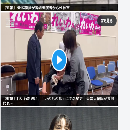
【速報】NHK職員が番組出演者から性被害
【衝撃】れいわ新選組、「いのちの党」に党名変更 天畠大輔氏が共同
代表へ