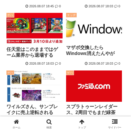
2026.08.07 18:45
0
2026.08.07 18:03
0
ゲハ
エッヂ
マザボ交換したら
任天堂はこのままではゲ
Windows消えたんやが
ーム業界から退場する
2026.08.07 18:03
0
2026.08.07 18:03
0
ゲハ
ゲハ
ワイルズさん、サンブレ
スプラトゥーンレイダー
イクに売上逆転される
ス、2周目でもまだ緑茶
www
www
2026.08.07 17:23
0
2026.08.07 17:23
0
ホーム
検索
トップ
サイドバー