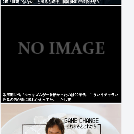
2度「腫瘍ではない」と出るも続行、脳幹損傷で“植物状態”に
氷河期世代『ルッキズムが一番酷かったのは00年代、こういうチャラい
外見の男が街に溢れかえってた。」たし蟹