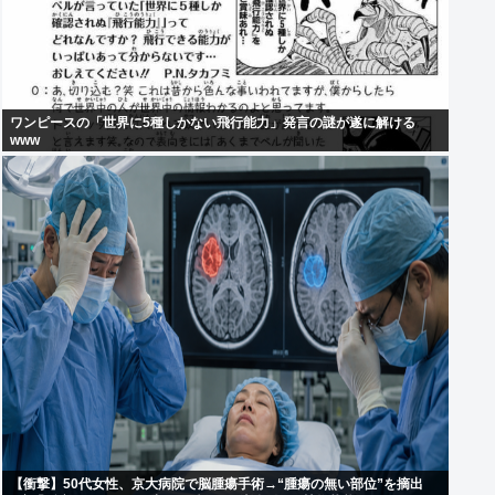
ワンピースの「世界に5種しかない飛行能力」発言の謎が遂に解ける
www
【衝撃】50代女性、京大病院で脳腫瘍手術→“腫瘍の無い部位”を摘出