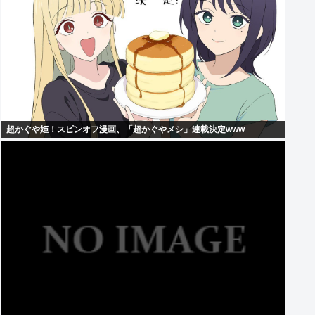
超かぐや姫！スピンオフ漫画、「超かぐやメシ」連載決定www