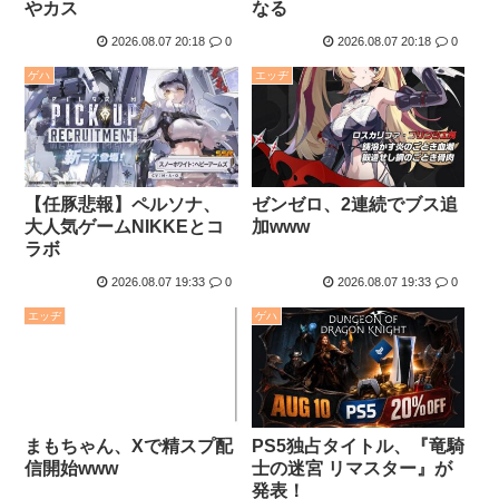
やカス
なる
2026.08.07 20:18
0
2026.08.07 20:18
0
ゲハ
エッヂ
【任豚悲報】ペルソナ、
ゼンゼロ、2連続でブス追
大人気ゲームNIKKEとコ
加www
ラボ
2026.08.07 19:33
0
2026.08.07 19:33
0
エッヂ
ゲハ
まもちゃん、Xで精スプ配
PS5独占タイトル、『竜騎
信開始www
士の迷宮 リマスター』が
発表！