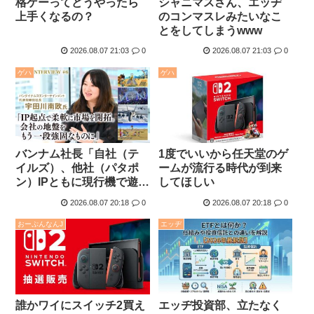
格ゲーってどうやったら
シャニマスさん、エッヂ
上手くなるの？
のコンマスレみたいなこ
とをしてしまうwww
2026.08.07 21:03
0
2026.08.07 21:03
0
ゲハ
ゲハ
バンナム社長「自社（テ
1度でいいから任天堂のゲ
イルズ）、他社（パタポ
ームが流行る時代が到来
ン）IPともに現行機で遊べ
してほしい
ない名作を積極的にリマ
2026.08.07 20:18
0
2026.08.07 20:18
0
スターしていく」
おーぷんなんJ
エッヂ
誰かワイにスイッチ2買え
エッヂ投資部、立たなく